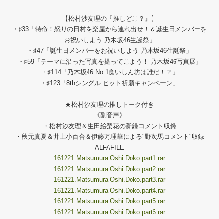
【松村沙友理の『推しどこ？』】
・♯33「特命！怒りの日村を楽屋から連れ出せ！＆誕生日メンバーを
お祝いしよう 乃木坂46生誕祭」
・♯47「誕生日メンバーをお祝いしよう 乃木坂46生誕祭」
・♯59「テーマに沿った写真を撮ってこよう！ 乃木坂46写真展」
・♯114「乃木坂46 No.1食いしん坊は誰だ！？」
・♯123「8thシングル ヒット祈願キャンペーン」
★松村沙友理の推しトーク付き
《副音声》
・松村沙友理＆生田絵梨花の新録コメント収録
・秋元真夏＆井上小百合＆伊藤万理華による"野次馬コメント"収録
ALFAFILE
161221.Matsumura.Oshi.Doko.part1.rar
161221.Matsumura.Oshi.Doko.part2.rar
161221.Matsumura.Oshi.Doko.part3.rar
161221.Matsumura.Oshi.Doko.part4.rar
161221.Matsumura.Oshi.Doko.part5.rar
161221.Matsumura.Oshi.Doko.part6.rar