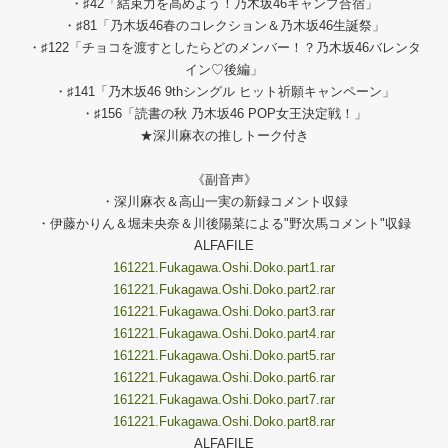
・♯42「結束力を高めよう！乃木坂46キャンプ合宿」
・♯81「乃木坂46春のコレクション＆乃木坂46生誕祭」
・♯122「チョコを渡すとしたらどのメンバー！？乃木坂46バレンタ
イン♡後編」
・♯141「乃木坂46 9thシングル ヒット祈願キャンペーン」
・♯156「読書の秋 乃木坂46 POP女王決定戦！」
★深川麻衣の推しトーク付き
《副音声》
・深川麻衣＆高山一実の新録コメント収録
・伊藤かりん＆堀未央奈＆川後陽菜による"野次馬コメント"収録
ALFAFILE
161221.Fukagawa.Oshi.Doko.part1.rar
161221.Fukagawa.Oshi.Doko.part2.rar
161221.Fukagawa.Oshi.Doko.part3.rar
161221.Fukagawa.Oshi.Doko.part4.rar
161221.Fukagawa.Oshi.Doko.part5.rar
161221.Fukagawa.Oshi.Doko.part6.rar
161221.Fukagawa.Oshi.Doko.part7.rar
161221.Fukagawa.Oshi.Doko.part8.rar
ALFAFILE