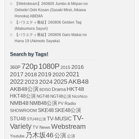
【Webstream】260805 Jumbo & Miipan no
Oshiete! Oshi Kosan (Sasaki Mirei, Aikawa
Honoka) ABEMA
【バラエティ番組】260806 Golden Tag
(Matsumura Sayuri)
【バラエティ番組】260806 Garo Makai no
Hana 19 (Akimoto Sayaka)
Search by Tags!
720p
1080P
2016
360P
2015
2021
2017
2019
2020
2018
AKB48
2022
2024
2025
2023
AKB48公演
HKT48
Drama
BDISO
HKT48公演
NGT48
NGT48公演
NicoNico
NMB48
NMB48公演
Radio
PV
SKE48
SKE48公演
SHOWROOM
TV-
STU48
TV-MUSIC
STU48公演
Variety
Webstream
TV News
乃木坂46
公演
Youtube
公演