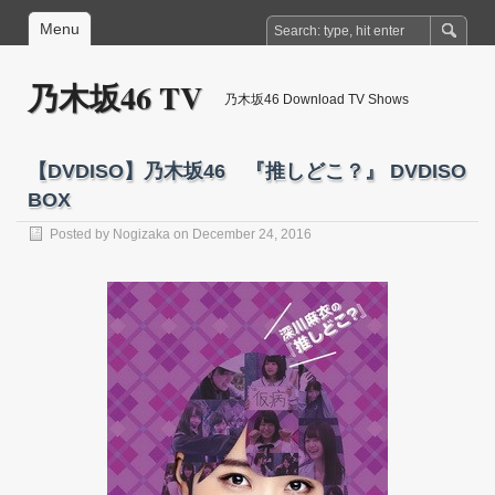
Menu
乃木坂46 TV
乃木坂46 Download TV Shows
【DVDISO】乃木坂46 『推しどこ？』 DVDISO
BOX
Posted by
Nogizaka
on December 24, 2016