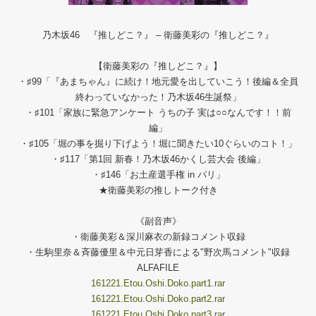
乃木坂46 『推しどこ？』 – 衛藤美彩の『推しどこ？』
【衛藤美彩の『推しどこ？』】
・♯99「『あまちゃん』に続け！地元愛を出していこう！後編＆全員
終わっていなかった！乃木坂46生誕祭」
・♯101「家族に緊急アンケート うちの子 実は○○なんです！！前
編」
・♯105「堀の事を掘り下げよう！堀に聞きたい10ぐらいのコト！」
・♯117「第1回 新春！乃木坂46かくし芸大会 後編」
・♯146「お土産選手権 in パリ」
★衛藤美彩の推しトーク付き
《副音声》
・衛藤美彩＆深川麻衣の新録コメント収録
・生駒里奈＆斉藤優里＆中元日芽香による"野次馬コメント"収録
ALFAFILE
161221.Etou.Oshi.Doko.part1.rar
161221.Etou.Oshi.Doko.part2.rar
161221.Etou.Oshi.Doko.part3.rar