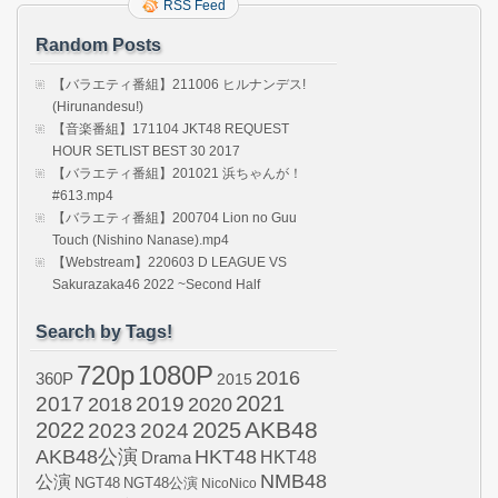
RSS Feed
す！
#06.m
Random Posts
【バラエティ番組】211006 ヒルナンデス!
(Hirunandesu!)
【音楽番組】171104 JKT48 REQUEST
HOUR SETLIST BEST 30 2017
【バラエティ番組】201021 浜ちゃんが！
#613.mp4
【バラエティ番組】200704 Lion no Guu
Touch (Nishino Nanase).mp4
【Webstream】220603 D LEAGUE VS
Sakurazaka46 2022 ~Second Half
Search by Tags!
720p
1080P
2016
360P
2015
2021
2017
2019
2020
2018
AKB48
2022
2024
2025
2023
AKB48公演
HKT48
HKT48
Drama
NMB48
公演
NGT48
NGT48公演
NicoNico