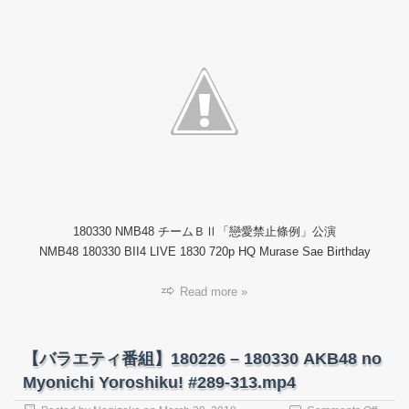
演
配
信】
18033
NMB4
チ
ー
ム
Ｂ
Ⅱ「戀
愛
禁
止
條
180330 NMB48 チームＢⅡ「戀愛禁止條例」公演
例」
公
NMB48 180330 BII4 LIVE 1830 720p HQ Murase Sae Birthday
演
Read more »
【バラエティ番組】180226 – 180330 AKB48 no
Myonichi Yoroshiku! #289-313.mp4