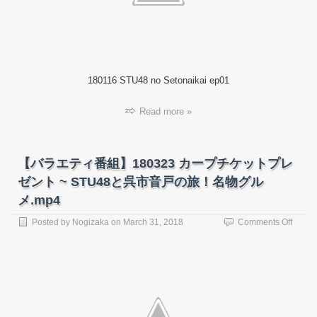
no
Setona
#01.m
180116 STU48 no Setonaikai ep01
Read more »
【バラエティ番組】180323 カープチケットプレ
ゼント ~ STU48と呉市音戸の旅！名物グル
メ.mp4
on
Posted by
Nogizaka
on
March 31, 2018
Comments Off
【バ
ラ
エ
テ
ィ
番
組】