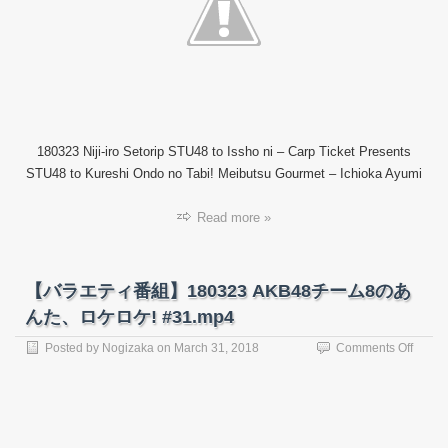
18032
カ
ー
プ
チ
ケ
ッ
ト
180323 Niji-iro Setorip STU48 to Issho ni – Carp Ticket Presents
プ
レ
STU48 to Kureshi Ondo no Tabi! Meibutsu Gourmet – Ichioka Ayumi
ゼ
ン
Read more »
ト
~
STU4
と
【バラエティ番組】180323 AKB48チーム8のあ
呉
んた、ロケロケ! #31.mp4
市
音
on
Posted by
Nogizaka
on
March 31, 2018
Comments Off
戸
【バ
の
ラ
旅！
エ
名
テ
物
ィ
グ