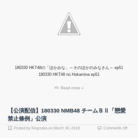
テ
ィ
番
組】
18033
HKT4
の
「ほ
か
み
な」
～
180330 HKT48の「ほかみな」～そのほかのみなさん～ ep51
そ
の
180330 HKT48 no Hokamina ep51
ほ
か
Read more »
の
み
な
さ
【公演配信】180330 NMB48 チームＢⅡ「戀愛
ん
禁止條例」公演
～
#51.m
on
Posted by
Nogizaka
on
March 30, 2018
Comments Off
【公