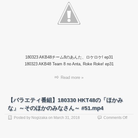
番
ル
組】
メ.mp
18032
AKB4
チ
ー
ム
8
の
あ
180323 AKB48チーム8のあんた、ロケロケ! ep31
ん
た、
180323 AKB48 Team 8 no Anta, Roke Roke! ep31
ロ
ケ
Read more »
ロ
ケ!
#31.m
【バラエティ番組】180330 HKT48の「ほかみ
な」～そのほかのみなさん～ #51.mp4
on
Posted by
Nogizaka
on
March 31, 2018
Comments Off
【バ
ラ
エ