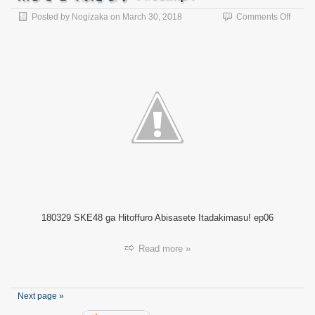
on
Posted by
Nogizaka
on
March 30, 2018
Comments Off
【バ
ラ
エ
テ
ィ
番
組】
18032
SKE4
が
ひ
と
っ
風
呂
180329 SKE48 ga Hitoffuro Abisasete Itadakimasu! ep06
浴
び
さ
Read more »
せ
て
頂
き
Next page »
ま