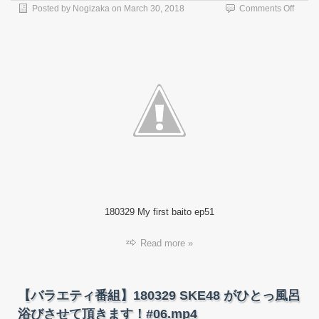
on
Posted by
Nogizaka
on
March 30, 2018
Comments Off
【バ
ラ
エ
テ
ィ
番
組】
18032
マ
イ
フ
ァ
ー
ス
ト
180329 My first baito ep51
バ
イ
ト
Read more »
#51.m
【バラエティ番組】180329 SKE48 がひとっ風呂
浴びさせて頂きます！#06.mp4