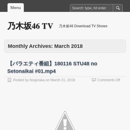
Menu
乃木坂46 TV
乃木坂46 Download TV Shows
Monthly Archives:
March 2018
【バラエティ番組】180116 STU48 no
Setonaikai #01.mp4
on
Posted by
Nogizaka
on
March 31, 2018
Comments Off
【バ
ラ
エ
テ
ィ
番
組】
18011
STU4