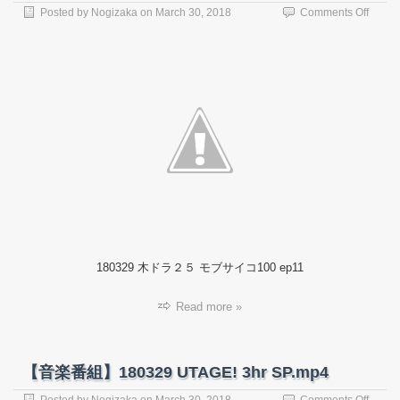
on
Posted by
Nogizaka
on
March 30, 2018
Comments Off
【ド
ラ
マ】
18032
木
ド
ラ
２
５
モ
ブ
サ
イ
コ
100
180329 木ドラ２５ モブサイコ100 ep11
#11.m
Read more »
【音楽番組】180329 UTAGE! 3hr SP.mp4
on