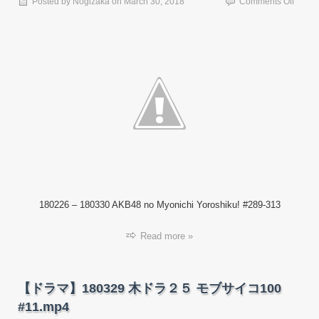
on
Posted by
Nogizaka
on
March 30, 2018
Comments Off
【バ
ラ
エ
テ
ィ
番
組】
18022
–
18033
AKB4
no
Myoni
Yorosh
#289-
180226 – 180330 AKB48 no Myonichi Yoroshiku! #289-313
313.m
Read more »
【ドラマ】180329 木ドラ２５ モブサイコ100
#11.mp4