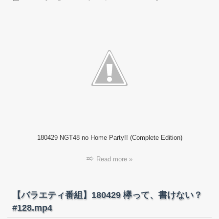
【バ
ラ
エ
テ
ィ
番
組】
18042
NGT4
の
ホ
ー
ム
パ
ー
180429 NGT48 no Home Party!! (Complete Edition)
テ
ィ
ー！！
Read more »
SP
完
全
版.mp
【バラエティ番組】180429 欅って、書けない？
#128.mp4