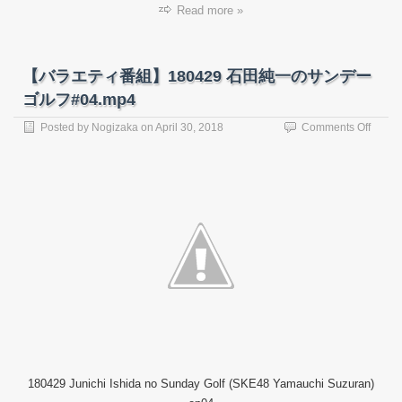
Read more »
【バラエティ番組】180429 石田純一のサンデー
ゴルフ#04.mp4
on
Posted by
Nogizaka
on
April 30, 2018
Comments Off
【バ
ラ
エ
テ
ィ
番
組】
18042
石
田
純
一
の
サ
ン
180429 Junichi Ishida no Sunday Golf (SKE48 Yamauchi Suzuran)
デ
ー