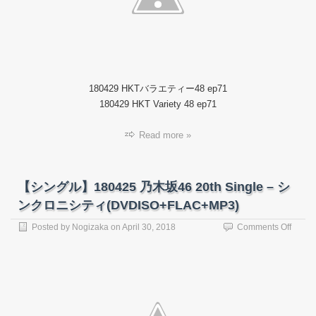
HKT
バ
ラ
エ
テ
ィ
ー
180429 HKTバラエティー48 ep71
48
#71.m
180429 HKT Variety 48 ep71
Read more »
【シングル】180425 乃木坂46 20th Single – シ
ンクロニシティ(DVDISO+FLAC+MP3)
on
Posted by
Nogizaka
on
April 30, 2018
Comments Off
【シ
ン
グ
ル】
18042
乃
木