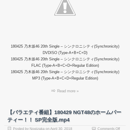
坂
46
20th
Single
–
シ
ン
ク
180425 乃木坂46 20th Single – シンクロニシティ(Synchronicity)
ロ
ニ
DVDISO (Type-A+B+C+D)
シ
180425 乃木坂46 20th Single – シンクロニシティ(Synchronicity)
テ
FLAC (Type-A+B+C+D+Regular Edition)
ィ
180425 乃木坂46 20th Single – シンクロニシティ(Synchronicity)
(DVD
MP3 (Type-A+B+C+D+Regular Edition)
Read more »
【バラエティ番組】180429 NGT48のホームパー
ティー！！ SP完全版.mp4
on
Posted by
Nogizaka
on
April 30, 2018
Comments Off