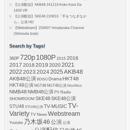
【公演配信】AKB48 241219 Koko Kara Da
1830 VR
【公演配信】SKE48 220810「手をつなぎなが
ら」公演 HD
【Webstream】250607 Hinatazaka Channel
(Shimoda Izuki)
Search by Tags!
720p
1080P
2016
360P
2015
2021
2017
2019
2020
2018
AKB48
2022
2024
2025
2023
AKB48公演
HKT48
Drama
BDISO
HKT48公演
NGT48
NGT48公演
NicoNico
NMB48
NMB48公演
Radio
PV
SKE48
SKE48公演
SHOWROOM
TV-
STU48
TV-MUSIC
STU48公演
Variety
Webstream
TV News
乃木坂46
公演
Youtube
公演