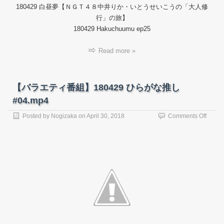
180429 白昼夢【ＮＧＴ４８中井りか・いとうせいこうの「大人修
昼
夢
行」の旅】
#25.m
180429 Hakuchuumu ep25
Read more »
【バラエティ番組】180429 ひらがな推し
#04.mp4
on
Posted by
Nogizaka
on
April 30, 2018
Comments Off
【バ
ラ
エ
テ
ィ
番
組】
18042
ひ
ら
が
な