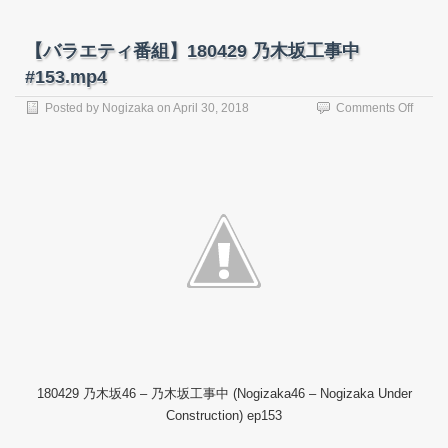
【バラエティ番組】180429 乃木坂工事中
#153.mp4
on
Posted by
Nogizaka
on
April 30, 2018
Comments Off
【バ
ラ
エ
テ
ィ
番
組】
18042
乃
木
坂
工
事
中
#153.
180429 乃木坂46 – 乃木坂工事中 (Nogizaka46 – Nogizaka Under
Construction) ep153