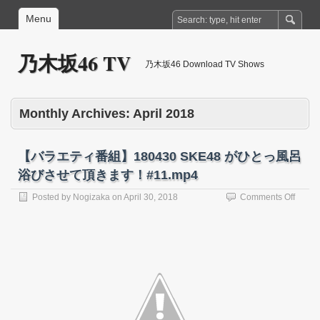
Menu
乃木坂46 TV
乃木坂46 Download TV Shows
Monthly Archives:
April 2018
【バラエティ番組】180430 SKE48 がひとっ風呂
浴びさせて頂きます！#11.mp4
on
Posted by
Nogizaka
on
April 30, 2018
Comments Off
【バ
ラ
エ
テ
ィ
番
組】
18043
SKE4