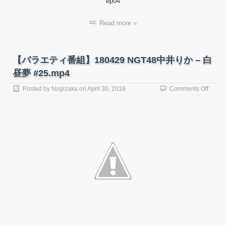
ep04
ゴ
ル
Read more »
フ
#04.m
【バラエティ番組】180429 NGT48中井りか – 白
昼夢 #25.mp4
on
Posted by
Nogizaka
on
April 30, 2018
Comments Off
【バ
ラ
エ
テ
ィ
番
組】
18042
NGT4
中
井
り
か
–
白