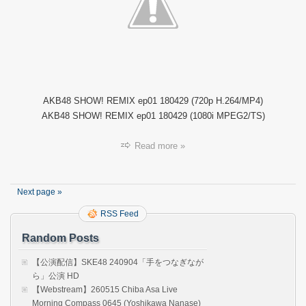
18042
AKB4
SHO
REMI
#01.m
AKB48 SHOW! REMIX ep01 180429 (720p H.264/MP4)
AKB48 SHOW! REMIX ep01 180429 (1080i MPEG2/TS)
Read more »
Next page »
RSS Feed
Random Posts
【公演配信】SKE48 240904「手をつなぎなが
ら」公演 HD
【Webstream】260515 Chiba Asa Live
Morning Compass 0645 (Yoshikawa Nanase)