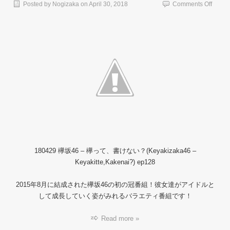
on
Posted by
Nogizaka
on
April 30, 2018
Comments Off
【バ
ラ
エ
テ
ィ
番
組】
18042
欅
っ
て、
書
け
な
い？
180429 欅坂46 – 欅って、書けない？(Keyakizaka46 –
#128.
Keyakitte,Kakenai?) ep128
2015年8月に結成された欅坂46の初の冠番組！彼女達がアイドルと
して成長していく姿がみれるバラエティ番組です！
Read more »