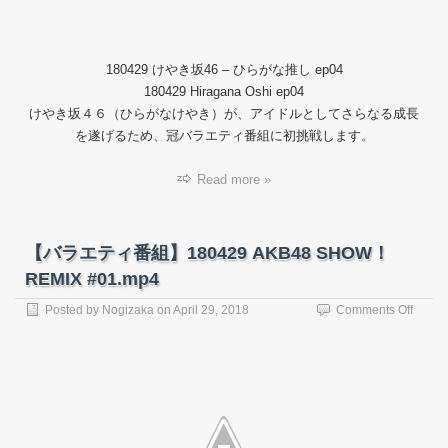
推
し
#04.m
180429 けやき坂46 – ひらがな推し ep04
180429 Hiragana Oshi ep04
けやき坂４６（ひらがなけやき）が、アイドルとしてさらなる成長
を遂げるため、冠バラエティ番組に初挑戦します。
Read more »
【バラエティ番組】180429 AKB48 SHOW！
REMIX #01.mp4
on
Posted by
Nogizaka
on
April 29, 2018
Comments Off
【バ
ラ
エ
テ
ィ
番
組】