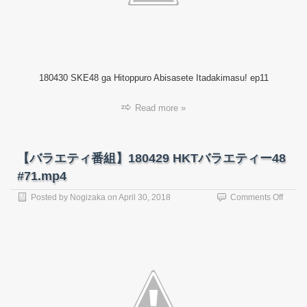
が
ひ
と
っ
風
呂
180430 SKE48 ga Hitoppuro Abisasete Itadakimasu! ep11
浴
び
さ
Read more »
せ
て
頂
き
【バラエティ番組】180429 HKTバラエティー48
ま
#71.mp4
す！
#11.m
on
Posted by
Nogizaka
on
April 30, 2018
Comments Off
【バ
ラ
エ
テ
ィ
番
組】
18042