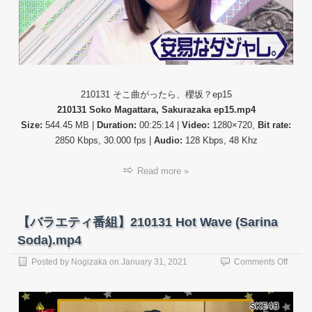
こ
曲
が
っ
た
ら、
櫻
坂？
210131 そこ曲がったら、櫻坂？ep15
ep15.
210131 Soko Magattara, Sakurazaka ep15.mp4
Size:
544.45 MB |
Duration:
00:25:14 |
Video:
1280×720,
Bit rate:
2850 Kbps, 30.000 fps |
Audio:
128 Kbps, 48 Khz
Read more »
【バラエティ番組】210131 Hot Wave (Sarina
Soda).mp4
on
Posted by
Nogizaka
on
January 31, 2021
Comments Off
【バ
ラ
エ
テ