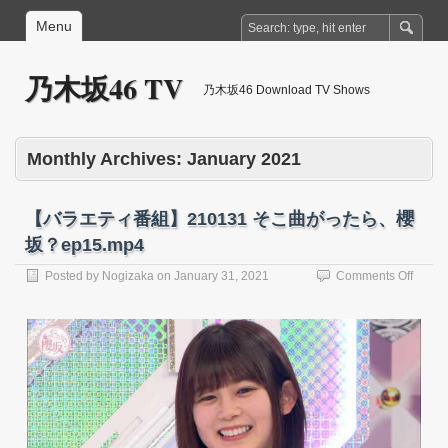
Menu
乃木坂46 TV
乃木坂46 Download TV Shows
Monthly Archives:
January 2021
【バラエティ番組】210131 そこ曲がったら、櫻
坂？ep15.mp4
on
Posted by
Nogizaka
on
January 31, 2021
Comments Off
【バ
ラ
エ
テ
ィ
番
組】
21013
そ