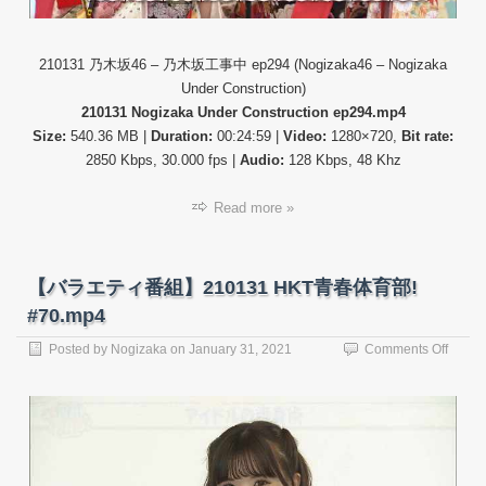
中
#294
210131 乃木坂46 – 乃木坂工事中 ep294 (Nogizaka46 – Nogizaka
Under Construction)
210131 Nogizaka Under Construction ep294.mp4
Size:
540.36 MB |
Duration:
00:24:59 |
Video:
1280×720,
Bit rate:
2850 Kbps, 30.000 fps |
Audio:
128 Kbps, 48 Khz
Read more »
【バラエティ番組】210131 HKT青春体育部!
#70.mp4
on
Posted by
Nogizaka
on
January 31, 2021
Comments Off
【バ
ラ
エ
テ
ィ
番
組】