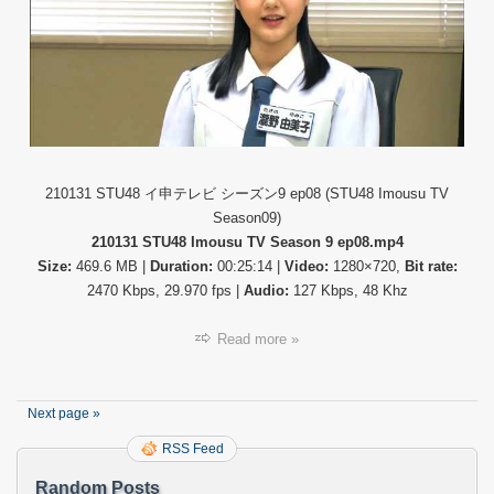
21013
STU4
イ
申
テ
レ
ビ
シ
ー
ズ
210131 STU48 イ申テレビ シーズン9 ep08 (STU48 Imousu TV
ン
Season09)
9
210131 STU48 Imousu TV Season 9 ep08.mp4
#08.m
Size:
469.6 MB |
Duration:
00:25:14 |
Video:
1280×720,
Bit rate:
2470 Kbps, 29.970 fps |
Audio:
127 Kbps, 48 Khz
Read more »
Next page »
RSS Feed
Random Posts