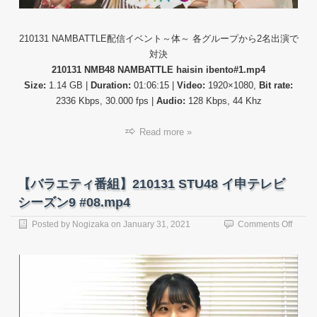
ル
ー
プ
210131 NAMBATTLE配信イベント～体～ 各グループから2名出演で
か
対決
ら
210131 NMB48 NAMBATTLE haisin ibento#1.mp4
2
Size:
1.14 GB |
Duration:
01:06:15 |
Video:
1920×1080,
Bit rate:
名
2336 Kbps, 30.000 fps |
Audio:
128 Kbps, 44 Khz
出
演
で
Read more »
対
決
【バラエティ番組】210131 STU48 イ申テレビ
シーズン9 #08.mp4
on
Posted by
Nogizaka
on
January 31, 2021
Comments Off
【バ
ラ
エ
テ
ィ
番
組】