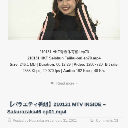
21013
HKT
青
春
体
育
部!
#70.m
210131 HKT青春体育部! ep70
210131 HKT Seishun Taiiku-bu! ep70.mp4
Size:
246.1 MB |
Duration:
00:12:29 |
Video:
1280×720,
Bit rate:
2555 Kbps, 29.970 fps |
Audio:
192 Kbps, 48 Khz
Read more »
【バラエティ番組】210131 MTV INSIDE –
Sakurazaka46 ep01.mp4
on
Posted by
Nogizaka
on
January 31, 2021
Comments Off
【バ