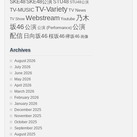
SKE48
SKE48公演
STU48
STU48公演
TV-Variety
TV-MUSIC
TV News
Webstream
乃木
Youtube
TV Show
坂46
公演
公演
公演 (Performance)
配信
日向坂46
桜坂46
欅坂46
画像
Archives
August 2026
July 2026
June 2026
May 2026
April 2026
March 2026
February 2026
January 2026
December 2025
November 2025
October 2025
September 2025
August 2025