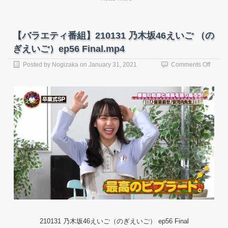
SP.mp
【バラエティ番組】210131 乃木坂46えいご （の
ぎえいご）ep56 Final.mp4
on
Posted by
Nogizaka
on
January 31, 2021
Comments Off
【バ
ラ
エ
テ
ィ
番
組】
21013
乃
木
坂
46
え
い
ご
（の
ぎ
210131 乃木坂46えいご（のぎえいご） ep56 Final