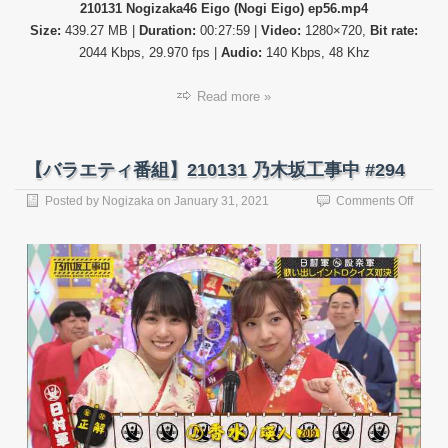
え
210131 Nogizaka46 Eigo (Nogi Eigo) ep56.mp4
い
Size:
439.27 MB |
Duration:
00:27:59 |
Video:
1280×720,
Bit rate:
ご）
2044 Kbps, 29.970 fps |
Audio:
140 Kbps, 48 Khz
ep56
Final.
Read more »
【バラエティ番組】210131 乃木坂工事中 #294
on
Posted by
Nogizaka
on
January 31, 2021
Comments Off
【バ
ラ
エ
テ
ィ
番
組】
21013
乃
木
坂
工
事