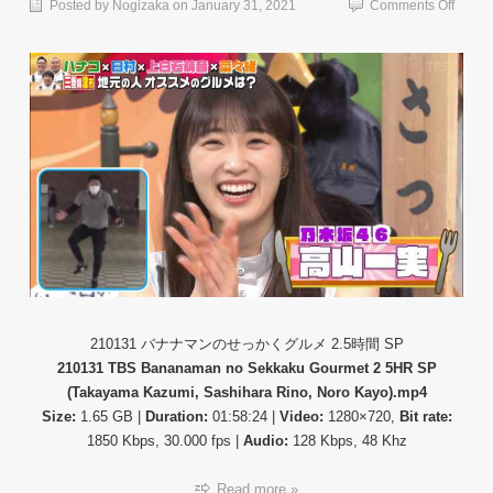
on
Posted by
Nogizaka
on
January 31, 2021
Comments Off
【バ
ラ
エ
テ
ィ
番
組】
21013
バ
ナ
ナ
マ
ン
の
せ
っ
か
210131 バナナマンのせっかくグルメ 2.5時間 SP
く
210131 TBS Bananaman no Sekkaku Gourmet 2 5HR SP
グ
(Takayama Kazumi, Sashihara Rino, Noro Kayo).mp4
ル
Size:
1.65 GB |
Duration:
01:58:24 |
Video:
1280×720,
Bit rate:
メ
1850 Kbps, 30.000 fps |
Audio:
128 Kbps, 48 Khz
2.5
時
間
Read more »