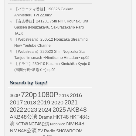
【バラエティ番組】190326 Gekkan
AniMederu TV! 22.mkv
【音楽番組】241231 75th NHK Kouhaku Uta
Gassen (Nogizaka46, Sakurazaka46 Part)
TALK
【Webstream】250512 Nogizaka Streaming
Now Youtube Channel
【Webstream】220523 Shin Nogizaka Star
Tanjou! in smash ~Himitsu no Hinadan~ ep05
【ドラマ】230410 Kazama Kimichika Kyojo 0
(風間公親−教場０−) ep01
Search by Tags!
720p
1080P
2016
360P
2015
2021
2017
2019
2020
2018
AKB48
2022
2024
2025
2023
AKB48公演
HKT48
HKT48公
Drama
NMB48
演
NGT48
NGT48公演
NicoNico
NMB48公演
SHOWROOM
PV
Radio