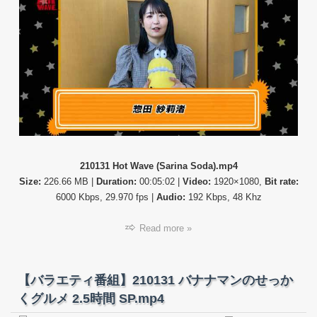
ィ
番
組】
21013
Hot
Wave
(Sarin
Soda)
210131 Hot Wave (Sarina Soda).mp4
Size:
226.66 MB |
Duration:
00:05:02 |
Video:
1920×1080,
Bit rate:
6000 Kbps, 29.970 fps |
Audio:
192 Kbps, 48 Khz
Read more »
【バラエティ番組】210131 バナナマンのせっか
くグルメ 2.5時間 SP.mp4