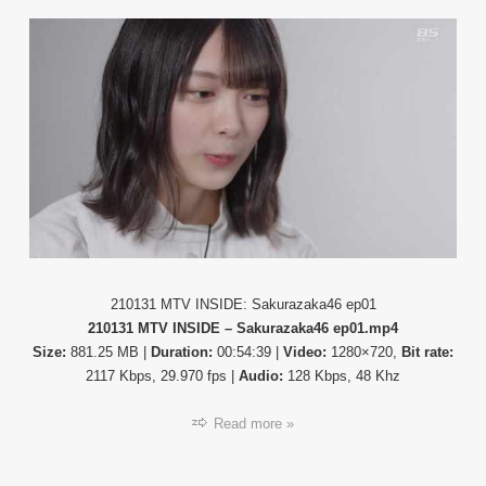
ラ
エ
テ
ィ
番
組】
21013
MTV
INSID
–
Sakur
ep01.
210131 MTV INSIDE: Sakurazaka46 ep01
210131 MTV INSIDE – Sakurazaka46 ep01.mp4
Size:
881.25 MB |
Duration:
00:54:39 |
Video:
1280×720,
Bit rate:
2117 Kbps, 29.970 fps |
Audio:
128 Kbps, 48 Khz
Read more »