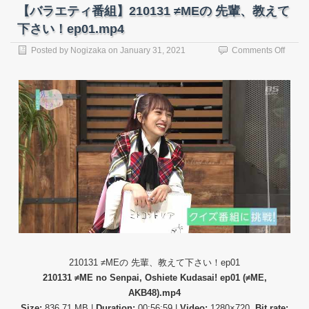
【バラエティ番組】210131 ≠MEの 先輩、教えて
下さい！ep01.mp4
on
Posted by
Nogizaka
on
January 31, 2021
Comments Off
【バ
ラ
エ
テ
ィ
番
組】
21013
≠ME
の
先
輩、
教
え
て
下
さ
210131 ≠MEの 先輩、教えて下さい！ep01
い！
210131 ≠ME no Senpai, Oshiete Kudasai! ep01 (≠ME,
ep01.
AKB48).mp4
Size:
836.71 MB |
Duration:
00:56:59 |
Video:
1280×720,
Bit rate: