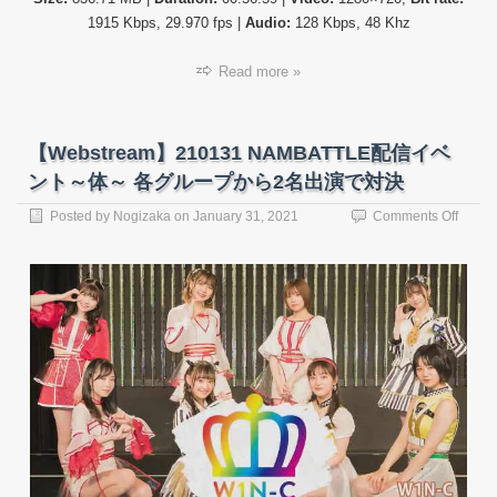
1915 Kbps, 29.970 fps |
Audio:
128 Kbps, 48 Khz
Read more »
【Webstream】210131 NAMBATTLE配信イベ
ント～体～ 各グループから2名出演で対決
on
Posted by
Nogizaka
on
January 31, 2021
Comments Off
【Web
21013
NAMB
配
信
イ
ベ
ン
ト
～
体
～
各
グ