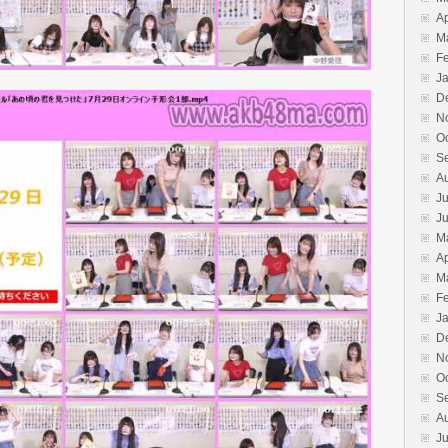
Ap
M
F
J
D
N
O
S
A
Ju
J
M
Ap
M
F
J
D
N
O
S
A
Ju