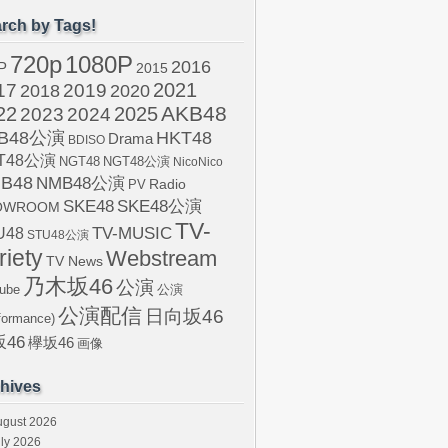
rch by Tags!
720p
1080P
2016
P
2015
2021
17
2019
2020
2018
AKB48
22
2024
2025
2023
B48公演
HKT48
Drama
BDISO
T48公演
NGT48
NGT48公演
NicoNico
B48
NMB48公演
Radio
PV
SKE48
SKE48公演
OWROOM
TV-
U48
TV-MUSIC
STU48公演
riety
Webstream
TV News
乃木坂46
公演
ube
公演
公演配信
日向坂46
formance)
46
欅坂46
画像
hives
ugust 2026
ly 2026