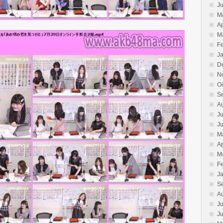
J
M
Ap
M
F
J
D
N
O
S
A
Ju
J
M
Ap
M
F
J
S
A
Ju
J