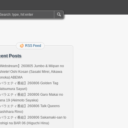
RSS Feed
ent Posts
Webstream】260805 Jumbo & Miipan no
hiete! Oshi Kosan (Sasaki Mirei, Aikawa
onoka) ABEMA
バラエティ番組】260806 Golden Tag
atsumura Sayuri)
バラエティ番組】260806 Garo Makai no
ana 19 (Akimoto Sayaka)
バラエティ番組】260806 Talk Queens
ashihara Rino)
バラエティ番組】260806 Sakamaki-san to
shigi na BAR 06 (Higuchi Hina)