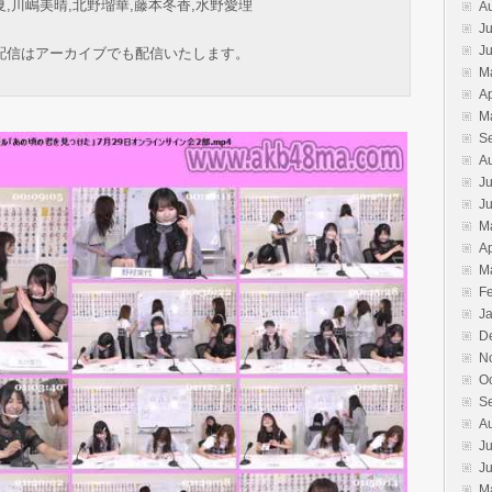
夏,川嶋美晴,北野瑠華,藤本冬香,水野愛理
A
Ju
J
配信はアーカイブでも配信いたします。
M
Ap
M
S
A
Ju
J
M
Ap
M
F
J
D
N
O
S
A
Ju
J
M