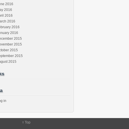
une 2016
ay 2016
ril 2016
arch 2016
ebruary 2016
anuary 2016
ecember 2015
ovember 2015
ctober 2015
eptember 2015
ugust 2015
ks
a
g in
↑
Top