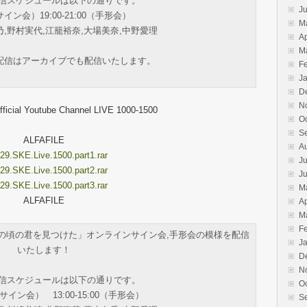
配信スケジュールは以下の通りです。
J
00（サイン会）19:00-21:00（手形会）
M
乃,野村実代,江籠裕奈,大場美奈,中野愛理
Ap
M
配信はアーカイブでも配信いたします。
F
J
D
N
ficial Youtube Channel LIVE 1000-1500
O
S
ALFAFILE
A
29.SKE.Live.1500.part1.rar
Ju
29.SKE.Live.1500.part2.rar
J
29.SKE.Live.1500.part3.rar
M
ALFAFILE
Ap
M
F
グル「あの頃の君を見つけた」オンラインサイン会,手形会の模様を配信
J
いたします！
D
N
配信スケジュールは以下の通りです。
O
00（サイン会） 13:00-15:00（手形会）
S