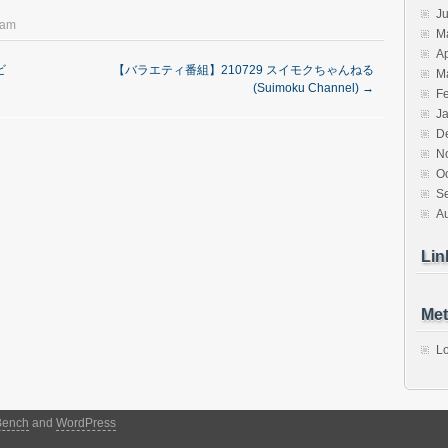
J
eam
M
Ap
ビ
【バラエティ番組】210729 スイモクちゃんねる
M
(Suimoku Channel)
→
F
J
D
N
O
S
A
Lin
Met
Lo
Bench
and
WordPress