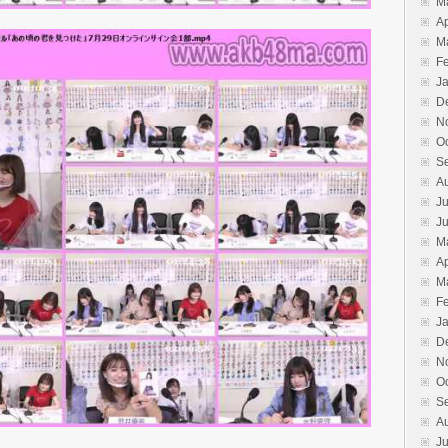
M
Ap
M
F
J
D
N
O
S
A
Ju
J
M
Ap
M
F
J
D
N
O
S
A
Ju