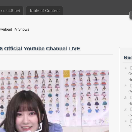
suki48.net
Table of Content
nload TV Shows
fficial Youtube Channel LIVE
Rec
【
Os
H
【
(M
【
H
【
(S
【
Fu