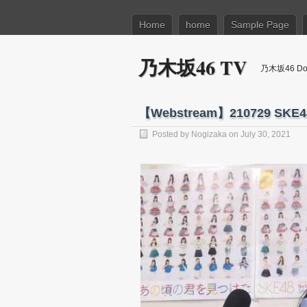
Home
home
Sample Page
乃木坂46 TV
乃木坂46 Dow
【Webstream】210729 SKE48 O
Posted by
Nogizaka
on July 30, 2021