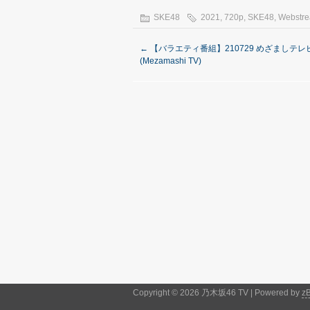
SKE48
2021
,
720p
,
SKE48
,
Webstr
←
【バラエティ番組】210729 めざましテレ
(Mezamashi TV)
Copyright © 2026 乃木坂46 TV | Powered by
z