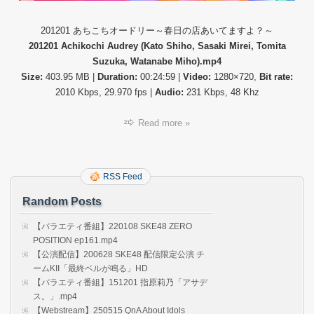
ド
リ
ー
201201 あちこちオードリー～春日の店あいてますよ？～
～
201201 Achikochi Audrey (Kato Shiho, Sasaki Mirei, Tomita
春
Suzuka, Watanabe Miho).mp4
日
Size:
403.95 MB |
Duration:
00:24:59 |
Video:
1280×720,
Bit rate:
の
2010 Kbps, 29.970 fps |
Audio:
231 Kbps, 48 Khz
店
あ
い
Read more »
て
ま
す
よ？
RSS Feed
～.mp
Random Posts
【バラエティ番組】220108 SKE48 ZERO
POSITION ep161.mp4
【公演配信】200628 SKE48 配信限定公演 チ
ームKII「最終ベルが鳴る」HD
【バラエティ番組】151201 指原莉乃「アサデ
ス。」.mp4
【Webstream】250515 QnA About Idols