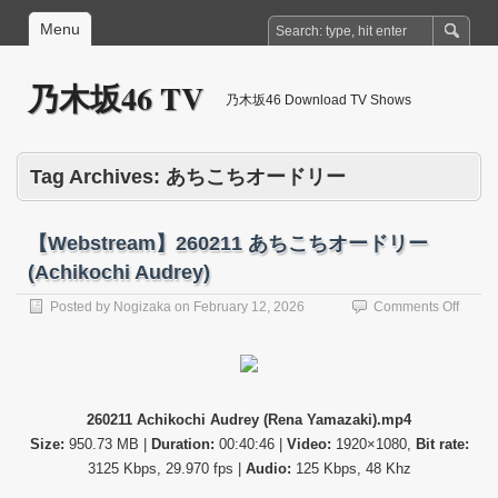
Menu
乃木坂46 TV
乃木坂46 Download TV Shows
Tag Archives:
あちこちオードリー
【Webstream】260211 あちこちオードリー
(Achikochi Audrey)
on
Posted by
Nogizaka
on
February 12, 2026
Comments Off
【Web
26021
あ
ち
こ
260211 Achikochi Audrey (Rena Yamazaki).mp4
ち
Size:
950.73 MB |
Duration:
00:40:46 |
Video:
1920×1080,
Bit rate:
オ
ー
3125 Kbps, 29.970 fps |
Audio:
125 Kbps, 48 Khz
ド