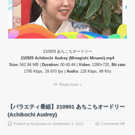
21092
あ
ち
こ
ち
オ
ー
ド
リ
ー
210929 あちこちオードリー
(Achik
210929 Achikochi Audrey (Minegishi Minami).mp4
Audre
Size:
562.94 MB |
Duration:
00:40:44 |
Video:
1280×720,
Bit rate:
1795 Kbps, 29.970 fps |
Audio:
128 Kbps, 48 Khz
Read more »
【バラエティ番組】210901 あちこちオードリー
(Achikochi Audrey)
on
Posted by
Nogizaka
on
September 2, 2021
Comments Off
【バ
ラ