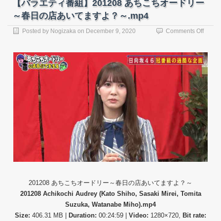
【バラエティ番組】201208 あちこちオードリー
～春日の店あいてますよ？～.mp4
on
Posted by
Nogizaka
on
December 9, 2020
Comments Off
【バ
ラ
エ
テ
ィ
番
組】
20120
あ
ち
こ
ち
オ
ー
ド
リ
ー
201208 あちこちオードリー～春日の店あいてますよ？～
～
201208 Achikochi Audrey (Kato Shiho, Sasaki Mirei, Tomita
春
Suzuka, Watanabe Miho).mp4
日
Size:
406.31 MB |
Duration:
00:24:59 |
Video:
1280×720,
Bit rate:
の