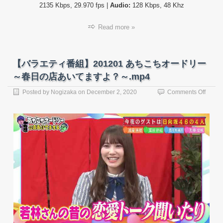
2135 Kbps, 29.970 fps |
Audio:
128 Kbps, 48 Khz
店
あ
い
Read more »
て
ま
す
よ？
【バラエティ番組】201201 あちこちオードリー
～.mp
～春日の店あいてますよ？～.mp4
on
Posted by
Nogizaka
on
December 2, 2020
Comments Off
【バ
ラ
エ
テ
ィ
番
組】
20120
あ
ち
こ
ち
オ
ー