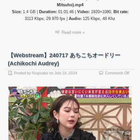
Mitsuho).mp4
オ
ー
Size:
1.4 GB |
Duration:
01:01:46 |
Video:
1920×1080,
Bit rate:
ド
3113 Kbps, 29.970 fps |
Audio:
125 Kbps, 48 Khz
リ
ー
Read more »
(Achik
Audre
【Webstream】240717 あちこちオードリー
(Achikochi Audrey)
on
Posted by
Nogizaka
on
July 18, 2024
Comments Off
【Web
24071
あ
ち
こ
ち
オ
ー
ド
リ
ー