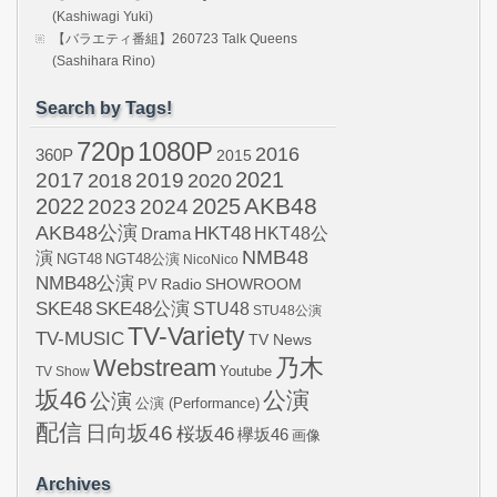
(Kashiwagi Yuki)
【バラエティ番組】260723 Talk Queens
(Sashihara Rino)
Search by Tags!
720p
1080P
2016
360P
2015
2021
2017
2019
2020
2018
AKB48
2022
2024
2025
2023
AKB48公演
HKT48
HKT48公
Drama
NMB48
演
NGT48
NGT48公演
NicoNico
NMB48公演
SHOWROOM
PV
Radio
SKE48
SKE48公演
STU48
STU48公演
TV-Variety
TV-MUSIC
TV News
Webstream
乃木
Youtube
TV Show
坂46
公演
公演
公演 (Performance)
配信
日向坂46
桜坂46
欅坂46
画像
Archives