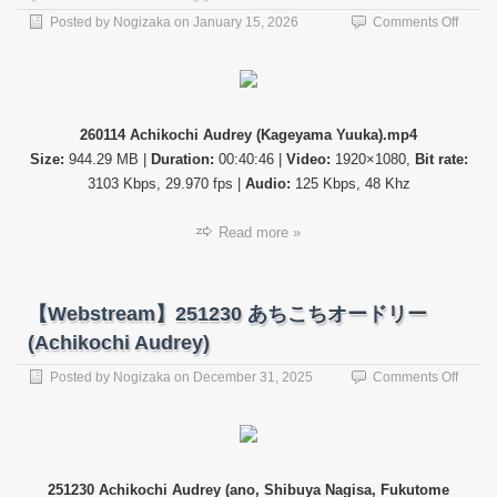
on
Posted by
Nogizaka
on
January 15, 2026
Comments Off
【Web
26011
あ
ち
こ
260114 Achikochi Audrey (Kageyama Yuuka).mp4
ち
Size:
944.29 MB |
Duration:
00:40:46 |
Video:
1920×1080,
Bit rate:
オ
ー
3103 Kbps, 29.970 fps |
Audio:
125 Kbps, 48 Khz
ド
リ
Read more »
ー
(Achik
Audre
【Webstream】251230 あちこちオードリー
(Achikochi Audrey)
on
Posted by
Nogizaka
on
December 31, 2025
Comments Off
【Web
25123
あ
ち
こ
251230 Achikochi Audrey (ano, Shibuya Nagisa, Fukutome
ち