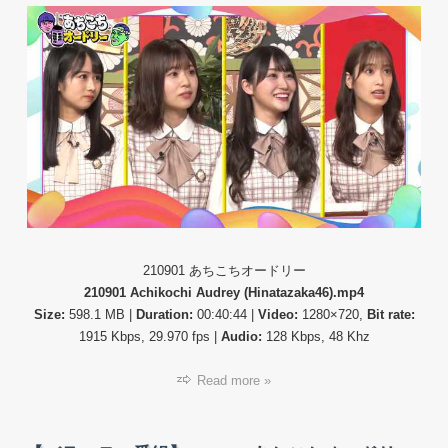
エ
テ
ィ
番
組】
21090
あ
ち
こ
ち
オ
ー
ド
リ
ー
210901 あちこちオードリー
(Achik
210901 Achikochi Audrey (Hinatazaka46).mp4
Audre
Size:
598.1 MB |
Duration:
00:40:44 |
Video:
1280×720,
Bit rate:
1915 Kbps, 29.970 fps |
Audio:
128 Kbps, 48 Khz
Read more »