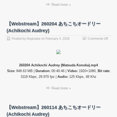
リ
Read more »
ー
(Achik
Audre
【Webstream】260204 あちこちオードリー
(Achikochi Audrey)
on
Posted by
Nogizaka
on
February 4, 2026
Comments Off
【Web
26020
あ
ち
こ
260204 Achikochi Audrey (Matsuda Konoka).mp4
ち
Size:
948.63 MB |
Duration:
00:40:46 |
Video:
1920×1080,
Bit rate:
オ
ー
3118 Kbps, 29.970 fps |
Audio:
125 Kbps, 48 Khz
ド
リ
Read more »
ー
(Achik
Audre
【Webstream】260114 あちこちオードリー
(Achikochi Audrey)