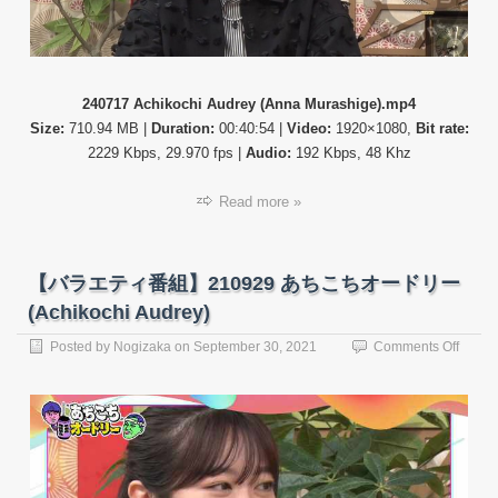
(Achik
Audre
240717 Achikochi Audrey (Anna Murashige).mp4
Size:
710.94 MB |
Duration:
00:40:54 |
Video:
1920×1080,
Bit rate:
2229 Kbps, 29.970 fps |
Audio:
192 Kbps, 48 Khz
Read more »
【バラエティ番組】210929 あちこちオードリー
(Achikochi Audrey)
on
Posted by
Nogizaka
on
September 30, 2021
Comments Off
【バ
ラ
エ
テ
ィ
番
組】